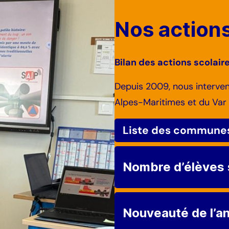
Nos actions
Bilan des actions scolai
Depuis 2009, nous interve
Alpes-Maritimes et du Var 
Liste des communes
Antibes (Lycée horticole)
Nombre d’élèves s
Caussols, Châteauneuf de
Falicon, Grasse (Gambett
Grave de Peille, La Roquet
Nouveauté
de l’
Année
N
Le Bar-sur-Loup (Amiral d