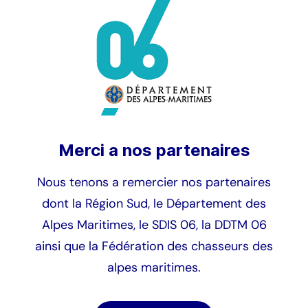
2018
2
2019
2
2020
4
2021
1
Merci a nos partenaires
2022
3
Nous tenons a remercier nos partenaires
2023
3
dont la Région Sud, le Département des
Alpes Maritimes, le SDIS 06, la DDTM 06
2024
1
ainsi que la Fédération des chasseurs des
alpes maritimes.