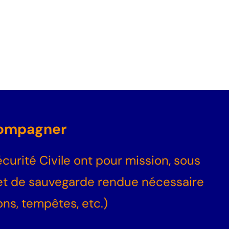
ccompagner
rité Civile ont pour mission, sous
 et de sauvegarde rendue nécessaire
ons, tempêtes, etc.)